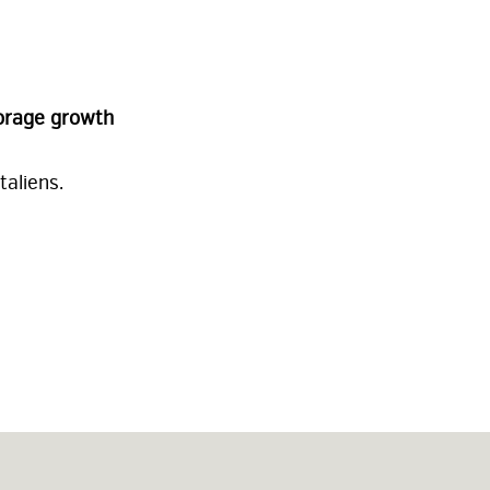
orage growth
taliens.