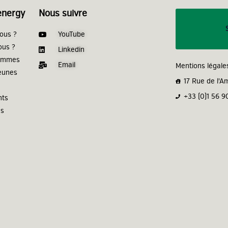
energy
Nous suivre
ous ?
YouTube
ous ?
Linkedin
femmes
Email
Mentions légale
jeunes
17 Rue de l'A
+33 (0)1 56 9
nts
us