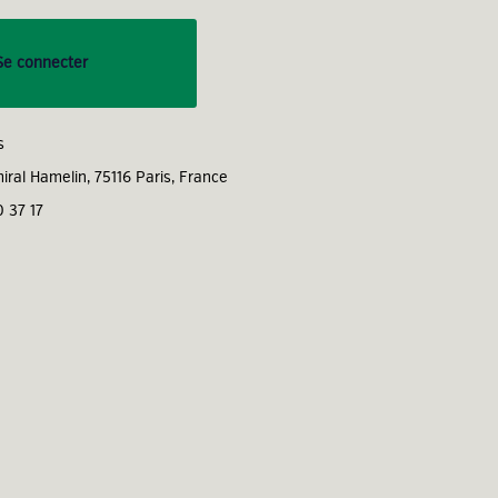
Se connecter
s
miral Hamelin, 75116 Paris, France
0 37 17