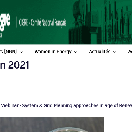
rs (NGN)
Women in Energy
Actualités
A
in 2021
– Webinar : System & Grid Planning approaches in age of Ren