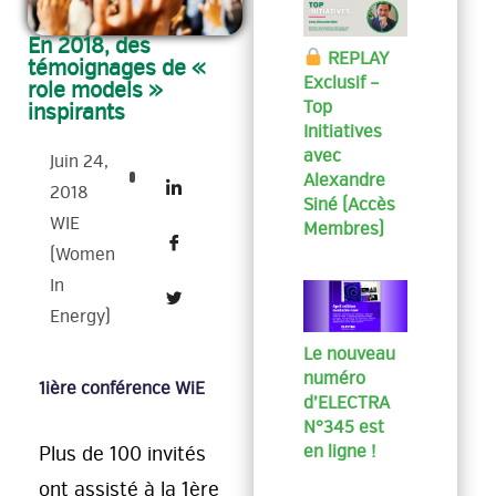
En 2018, des
REPLAY
témoignages de «
Exclusif –
role models »
Top
inspirants
Initiatives
avec
Juin 24,
Alexandre
2018
Siné (Accès
WIE
Membres)
(Women
In
Energy)
Le nouveau
numéro
1ière conférence WiE
d’ELECTRA
N°345 est
en ligne !
Plus de 100 invités
ont assisté à la 1ère