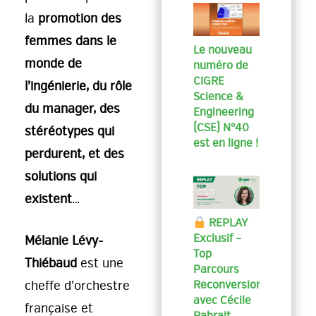
la
promotion des
femmes dans le
Le nouveau
monde de
numéro de
CIGRE
l’ingénierie, du rôle
Science &
du manager, des
Engineering
(CSE) N°40
stéréotypes qui
est en ligne !
perdurent, et des
solutions qui
existent
…
REPLAY
Exclusif –
Mélanie Lévy-
Top
Thiébaud
est une
Parcours
cheffe d’orchestre
Reconversion
avec Cécile
française et
Rabrait