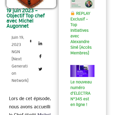
19 juin 2023 –
REPLAY
Objectif Top chef
Exclusif –
avec Michel
Top
Augonnet
Initiatives
avec
Juin 19,
Alexandre
2023
Siné (Accès
NGN
Membres)
(Next
Generati
On
Network)
Le nouveau
numéro
d’ELECTRA
Lors de cet épisode,
N°345 est
en ligne !
nous avons accueilli
le Chef étoilé
Michel